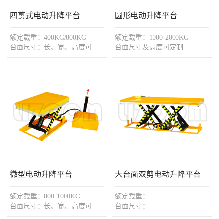
四剪式电动升降平台
圆形电动升降平台
额定载重：400KG/800KG
额定载重：1000-2000KG
台面尺寸：长、宽、高度可定
台面尺寸及高度可定制
制
微型电动升降平台
大台面双剪电动升降平台
额定载重：800-1000KG
额定载重：
2T-8T
台面尺寸：长、宽、高度可定
台面尺寸：
制