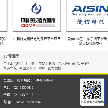
套
中科院光机所定制升降平台项目
爱信(南通)汽车手摇平衡重式
吊设备顺利交付
友情链接
合肥弱电施工
印刷厂
牛奶分析仪
光水遥环保
知乎专栏
育英学校
中国叉车网
木屋
官方微博
全国统一服务热线：400-689-8970
电话：021-64300612
传真：021-64306117
邮 箱：Sales@lizoom.com