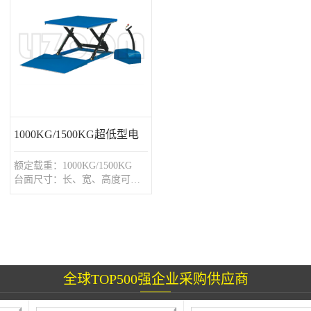
1000KG/1500KG超低型电
额定载重：1000KG/1500KG
动升降平台
台面尺寸：长、宽、高度可定
制
全球TOP500强企业采购供应商