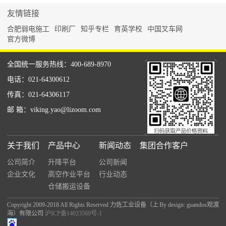
友情链接
合肥弱电施工
印刷厂
知乎专栏
育英学校
中国叉车网
官方微博
全国统一服务热线：400-689-8970
电话：021-64300612
传真：021-64306117
邮 箱：viking.yao@lizoom.com
关于我们
产品中心
新闻动态
集团合作客户
公司简介
升降平台
公司新闻
企业文化
高空作业平台
行业动态
仓储搬运设备
Copyright 2009-2018 All Rights Reserved 力佐工业设备（上
By design: guandos观渡
海）有限公司
沪ICP备14023569号-1