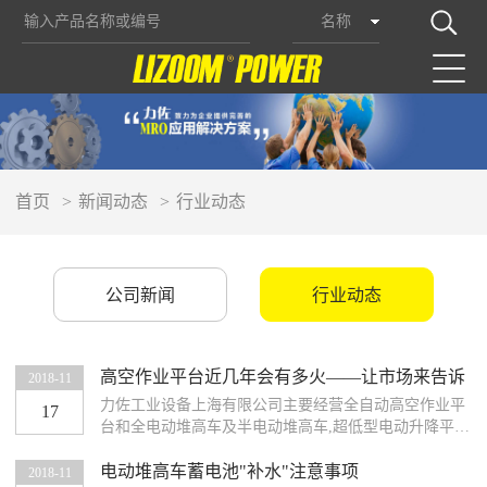
名称
首页
新闻动态
行业动态
公司新闻
行业动态
高空作业平台近几年会有多火——让市场来告诉
2018-11
力佐工业设备上海有限公司主要经营全自动高空作业平
17
台和全电动堆高车及半电动堆高车,超低型电动升降平台
的高新技术企业,,本着"以客户的利益和需求为企业核心
价值"的原则,遵循以
电动堆高车蓄电池"补水"注意事项
2018-11