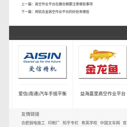
上一篇：
高空作业平台在磨合期要注意哪些事项
下一篇：
用铝合金高空作业平台的好处有哪些
爱信(南通)汽车手摇平衡
益海嘉里高空作业平台
重式起吊设备顺利交付
项目
友情链接
合肥弱电施工
印刷厂
知乎专栏
育英学校
中国叉车网
官