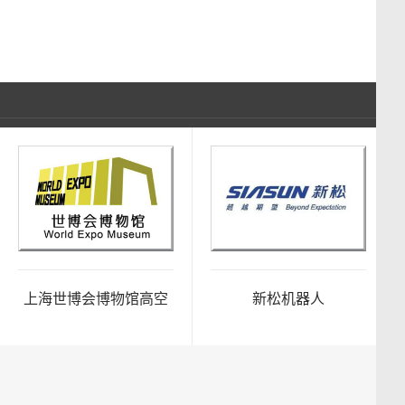
上海世博会博物馆高空
新松机器人
中
作业升降平台及搬运设