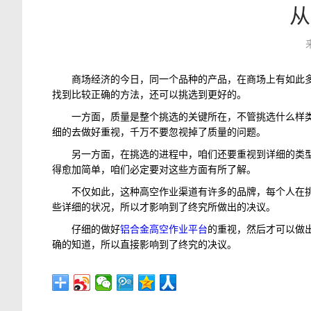
从
商场经济的今日，同一个品种的产品，在商场上有如此
找到比较正确的方法，还可以挑选到更好的。
一方面，质量是整个挑选的关键所在，不管挑选什么样
细的去做好重视，千万不要忽视掉了质量的问题。
另一方面，在挑选的进程中，咱们还要重视到详细的类
得愈加简单，咱们必定要对这些方面有所了解。
不仅如此，这种高空作业渠道有许多的品牌，每个人在
些详细的状况，所以才影响到了终究所做出的决议。
仔细的做好
铝合金高空作业平台
的重视，然后才可以做
确的知道，所以直接影响到了终究的决议。