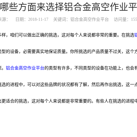
哪些方面来选择铝合金高空作业
来源：
日期：2018-11-17
关键词：铝合金高空作业平台
访问量：155
多样，咱们可以做出正确的挑选，这对每个人来说都非常的重要。在挑选
类型的设备，必需要真实地保证质量。你所挑选的产品质量不过关，这个
型。
铝合金高空作业平台
的类型有许多，不同类型的设备在功能上，也会
挑选的进程中，可以对这些品牌的状况都有了解，然后再作出挑选，这一
出更适合的挑选，这对每个人来说都是非常重要的。有些人在挑选的进程