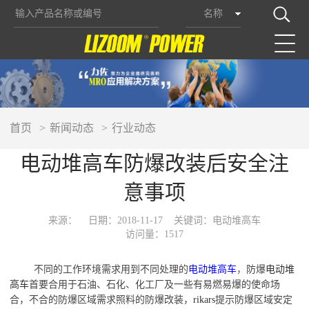
名称
首页
新闻动态
行业动态
电动堆高车防爆改装后安全注
意事项
来源：
日期：2018-11-17
关键词：电动堆高车
访问量：1517
不
同
的
工作环境
需求用到不
同处理
的
电动堆高车
，
防爆
电动堆
高车
首要合用于石油、石化、化工厂及一些有易燃易爆的使命场
合，不合的防爆区域需求照料的防爆改装，
rikars
提示防爆区域安定