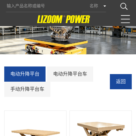
名称
电动升降平台
电动升降平台车
返回
手动升降平台车