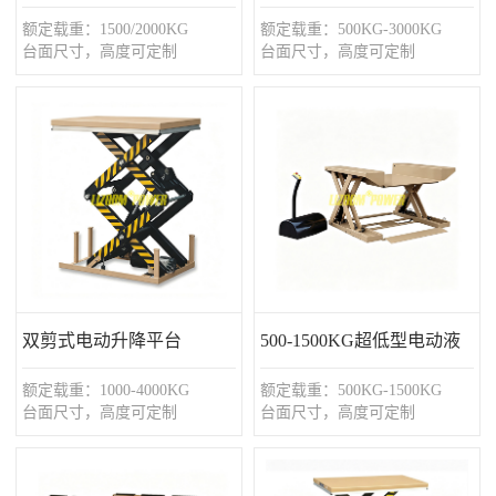
额定载重：1500/2000KG
额定载重：500KG-3000KG
台
台面尺寸，高度可定制
台面尺寸，高度可定制
双剪式电动升降平台
500-1500KG超低型电动液
额定载重：1000-4000KG
额定载重：500KG-1500KG
压升降平台
台面尺寸，高度可定制
台面尺寸，高度可定制