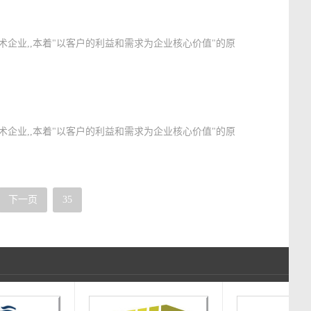
企业,,本着"以客户的利益和需求为企业核心价值"的原
企业,,本着"以客户的利益和需求为企业核心价值"的原
下一页
35