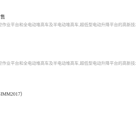
销售
作业平台和全电动堆高车及半电动堆高车,超低型电动升降平台的高新技术
作业平台和全电动堆高车及半电动堆高车,超低型电动升降平台的高新技术
MM2017）