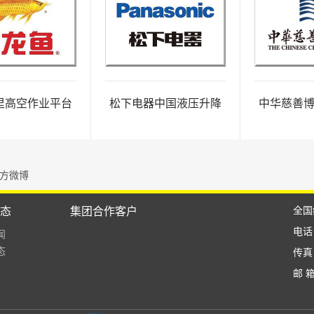
作业平台
松下电器中国液压升降
中华慈善博物馆
平台项目
业平台及堆高设
方微博
态
集团合作客户
全国统
电话：
闻
态
传真：
邮 箱：