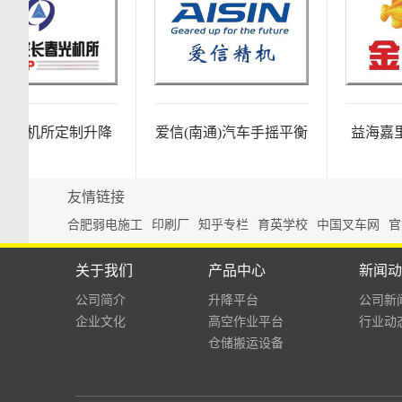
机所定制升降
爱信(南通)汽车手摇平衡
益海嘉里高空
台项目
重式起吊设备顺利交付
项目
友情链接
合肥弱电施工
印刷厂
知乎专栏
育英学校
中国叉车网
官
关于我们
产品中心
新闻动
公司简介
升降平台
公司新
企业文化
高空作业平台
行业动
仓储搬运设备