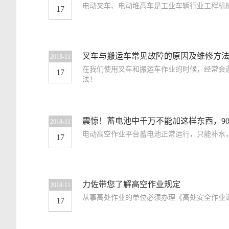
电动叉车、电动堆高车是工业车辆行业工程机
17
叉车与搬运车常见故障的原因及维修方
2018-11
在我们使用叉车和搬运车作业的时候，经常会
17
法！
震惊！蓄电池中千万不能加这样东西，9
2018-11
电动高空作业平台蓄电池正常运行，只能补水
17
力佐带您了解高空作业规定
2018-11
从事高处作业的单位必须办理《高处安全作业
17