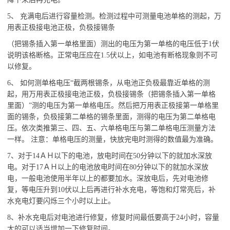
5、 充满电后进行容量检测。检测过程中可测量电池单格的测起，万
用表正极接电池正极，负极接锡条
（把锡条插入第一单格里面）测出的电压为第一单格的电压低于1伏
说明该格断格。正常电压应在1.5伏以上，如电池有断格现象则不可
以修复。
6、 如何测单格电压“截两根锡条，从电池正负极最靠近单格的测
起，用万用表正极接电池正极，负极接锡条（把锡条插入第一单格
里面）”测的电压为第一单格电压。然后把万用表正极接第一单格里
面的锡条，负极接第二单格的锡条里面，测得的电压为第二单格电
压。依次类推第三、四、五、六单格电压与第二单格电压测量方法
一样。 注意：单格电压的测量，快放完电时测得的数值最为准确。
7、对于14ＡＨ以下的电池，放电时间在50分钟以下的就加水深放
电。对于17ＡＨ以上的电池放电时间在80分钟以下的就加水深放
电，一般电池使用半年以上的都要加水。深放电后，先对电池修
复，等电压升到10伏以上后再进行补水充电，等饱和灯常亮后，补
水充电灯要闪烁三个小时以上止。
8、补水充电后对电池进行修复，修复时间最低要高于24小时，容量
大的可以适当增加一下修复时间。