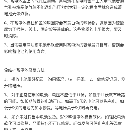
5、蓄电池盖上的气孔应通畅。蓄电池在充电时会产生大量气泡若通
气孔被堵塞使气体不能逸出当压力增大到一定的程度后就会造成蓄
电池壳体炸裂。
6、在蓄电池极柱和盖的周围常会有黄白色的糊状物，这是因为硫酸
腐蚀了根柱、线卡、固定架等造成的。这些物质的电阻很大，要及
时清除。
7、当需要用两块蓄电池串联使用时蓄电池的容量最好相等。否则会
影响蓄电池的使用寿命。
免维护蓄电池修复方法
1、 接收电池做好记录，询问情况，帖上标签。 2、 做修复记录，测
开路电压。
3、 对于正常使用的电池、电压不应低于11伏，如低于11伏就有断路
的可能。如长期放置的电池可以。如高于9伏的电池可以先充电，如
低于9伏的电池先加水修复，等电压高于9伏时再充电。
4、 如充电过程当中电池发烫。就说明该电池极板软化。如轻微电池
软化可以修复，严重软化不可以修复。轻微发热可停止充电等温度
降下来后再充电。