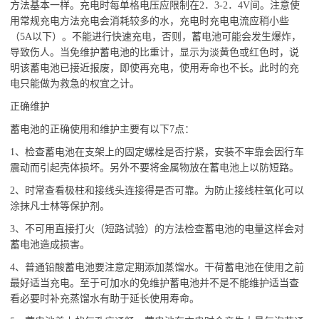
方法基本一样。充电时每单格电压应限制在2．3-2．4V间。注意使
用常规充电方法充电会消耗较多的水，充电时充电电流应稍小些
（5A以下）。不能进行快速充电，否则，蓄电池可能会发生爆炸，
导致伤人。当免维护蓄电池的比重计，显示为淡黄色或红色时，说
明该蓄电池已接近报废，即使再充电，使用寿命也不长。此时的充
电只能做为救急的权宜之计。
正确维护
蓄电池的正确使用和维护主要有以下7点：
1、检查蓄电池在支架上的固定螺栓是否拧紧，安装不牢靠会因行车
震动而引起壳体损坏。另外不要将金属物放在蓄电池上以防短路。
2、时常查看极柱和接线头连接得是否可靠。为防止接线柱氧化可以
涂抹凡士林等保护剂。
3、不可用直接打火（短路试验）的方法检查蓄电池的电量这样会对
蓄电池造成损害。
4、普通铅酸蓄电池要注意定期添加蒸馏水。干荷蓄电池在使用之前
最好适当充电。至于可加水的免维护蓄电池并不是不能维护适当查
看必要时补充蒸馏水有助于延长使用寿命。