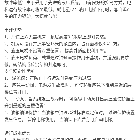
故障率低：由于采用了先进的液压系统，且有良好的控制方式，电
梯运行故障率可将至最低。耗电量少：液压电梯下行时，靠自重产
生的压力驱动，大幅度节能。
土建优势
1、井道上方无需机房，顶层高度3.5米以上即可安装。
2、机房可设在井道半径15米的范围内，占有面积仅3-4平方。
3、液压电梯不设置对重装置， 提高井道面积利用率。
4、液压电梯负荷、载重通过油缸直接作用于基坑，井道强度要求
低，砖结构或砖混结构井道即可。
安全稳定性优势
1、 溢流阀：可防止上行运动时系统压力过高；
2、 应急手动阀：电源发生故障时， 可使轿厢应急下降到最近的层
楼位置开门；
3、手动泵：当系统发生故障时， 可操纵手动泵打出高压油使轿厢上
升到最近的层楼位置；
4、油箱油温保护：当油箱中油温超过标准设定值时， 油温保护装置
发生信号， 暂停电梯使用， 当油温下降后方可启动电梯。
运行成本优势