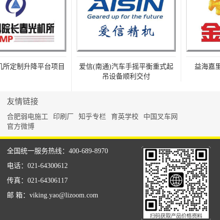
所定制升降平台项目
爱信(南通)汽车手摇平衡重式起
益海嘉里
吊设备顺利交付
友情链接
合肥弱电施工
印刷厂
知乎专栏
育英学校
中国叉车网
官方微博
全国统一服务热线：400-689-8970
电话：021-64300612
传真：021-64306117
邮 箱：viking.yao@lizoom.com