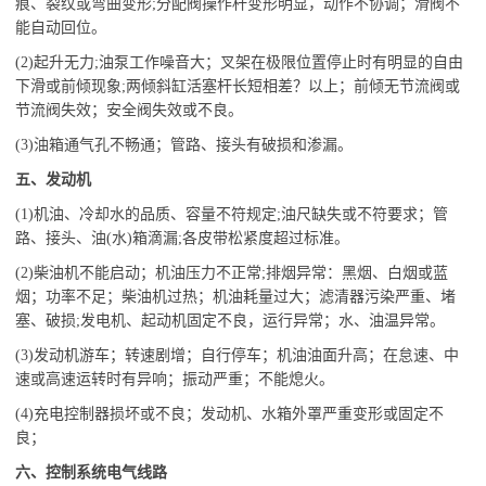
痕、裂纹或弯曲变形;分配阀操作杆变形明显，动作不协调；滑阀不
能自动回位。
(2)起升无力;油泵工作噪音大；叉架在极限位置停止时有明显的自由
下滑或前倾现象;两倾斜缸活塞杆长短相差？以上；前倾无节流阀或
节流阀失效；安全阀失效或不良。
(3)油箱通气孔不畅通；管路、接头有破损和渗漏。
五、发动机
(1)机油、冷却水的品质、容量不符规定;油尺缺失或不符要求；管
路、接头、油(水)箱滴漏;各皮带松紧度超过标准。
(2)柴油机不能启动；机油压力不正常;排烟异常：黑烟、白烟或蓝
烟；功率不足；柴油机过热；机油耗量过大；滤清器污染严重、堵
塞、破损;发电机、起动机固定不良，运行异常；水、油温异常。
(3)发动机游车；转速剧增；自行停车；机油油面升高；在怠速、中
速或高速运转时有异响；振动严重；不能熄火。
(4)充电控制器损坏或不良；发动机、水箱外罩严重变形或固定不
良；
六、控制系统电气线路