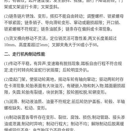
形，有裂纹；起升速度慢，发生颤抖、摇摆；自行下降或前倾；门
架或叉架运行卡滞；叉架歪斜。
(2)链条链片锈蚀、变形，搭扣不能自由转动；调整螺杆、锁紧螺母
不够紧固；链条销子、导向滑轮变形、窜动或磨损超限；开口销、
锁紧螺帽不符规定；链条油腻多；链条存在偏斜或卡滞现象。
(3)货叉横向移动不灵活，定位销灵活可靠性差;两叉长度差超过
10mm、高度差超过5mm；叉脚夹角大于90或小于88。
二、走行机构制动性能
(1)传动不平稳，有异声;变速箱有脱挡现象;踏板自由行程不符合规
定;走行时转向轮呈蛇行状摇摆；后轮明显外扒。
(2)垫起门架，使驱动轮离地，摇动车轮有轴向窜动；驱动两轮时存
在卡滞现象;轮胎表面有大块油污，有硬嵌入物和刺入物;踏面磨损超
限，失圆;轮胎有裂缝，块状剥落；胶轮圈松脱;轮辋变形。
(3)润滑、制动液油质、油量不符规定;前后轮防护盖板、轮毂、半轴
螺栓缺失、松动、变形。
(4)制动装置各零件存在变形、裂纹、腐蚀、损伤;制动管路、接头渗
油或泄漏;制动时异响；制动行程大；制动不均；解除制动后脱离缓
慢或回位不良；充气胎压力不符合规定。