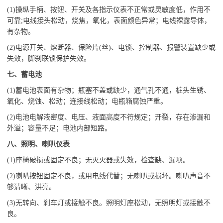
(1)操纵手柄、按钮、开关及各指示仪表不正常或灵敏度低，作用不
可靠;电线接头松动，烧焦，氧化，表面颜色异常；电线裸露导体，
有杂物。
(2)电源开关、熔断器、保险片(丝)、电锁、控制器、报警装置缺少或
失效，脚刹联锁保护失效。
七、蓄电池
(1)蓄电池表面有杂物；瓶塞不盖或缺少，通气孔不通，桩头生锈、
氧化、烧蚀、松动；连接线松动；电瓶箱腐蚀严重。
(2)电池电解液密度、电压、液面高度不符规定；开裂，存在渗漏和
外溢；容量不足；电池内部短路。
八、照明、喇叭仪表
(1)座椅破损或固定不良；无灭火器或失效，检查缺、漏项。
(2)喇叭按钮固定不良，或用电线代替；无喇叭或损坏。喇叭声音不
够清晰、洪亮。
(3)无转向、刹车灯或接触不良。照明灯座松动，无照明灯或接触不
良。