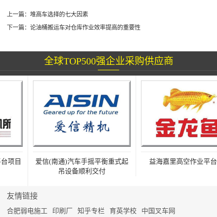
上一篇：
堆高车选择的七大因素
下一篇：
论油桶搬运车对仓库作业效率提高的重要性
全球TOP500强企业采购供应商
项目
爱信(南通)汽车手摇平衡重式起
益海嘉里高空作业平台项
吊设备顺利交付
友情链接
合肥弱电施工
印刷厂
知乎专栏
育英学校
中国叉车网