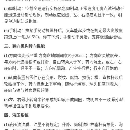
(5)脚制动：空载全速运行实施紧急脚制动;正常速度用脚点试制动不
能迅速出现制动现象，制动反应迟缓；左、右拖痕明显不一致，明
显单边制动或跑偏。
(6)手制动：拉紧手制动操纵杆后，叉车能起步或在规定最大爬坡度
跑道上(一般为15%)，停车下滑；手制动不灵活，支撑板螺丝松动。
三、转向机构转向性能
(1)方向盘变形严重;方向盘轴向间隙大于20mm；方向盘灵敏度差，
与方向杆连接松旷或打滑；自由转角大于30；转向沉重，或左、右
转向时，轻重不一致；方向机飘动、产生空行程；行走自行跑偏。
(2)转向装置各零件存在变形、裂纹、腐蚀、损伤；横、直拉杆及后
轮碰擦车体；转向连板上下窜动；随动杆螺塞、球头销座间隙大；
转向节销与衬套磨损超限。
(3)左、右最小转弯半径形成的印痕不成圆圈，或明显不一致;最小转
弯半径值达不到规定要求。
四、液压系统
(1)液压油油质、油量不符规定；升降、倾斜油缸柱塞杆有擦伤、沟