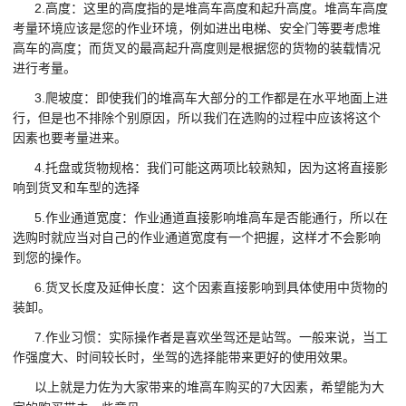
2.
高度：这里的高度指的是堆高车高度和起升高度。堆高车高度
考量环境应该是您的作业环境，例如进出电梯、安全门等要考虑堆
高车的高度；而货叉的最高起升高度则是根据您的货物的装载情况
进行考量。
3.
爬坡度：即使我们的堆高车大部分的工作都是在水平地面上进
行，但是也不排除个别原因，所以我们在选购的过程中应该将这个
因素也要考量进来。
4.
托盘或货物规格：我们可能这两项比较熟知，因为这将直接影
响到货叉和车型的选择
5.
作业通道宽度：作业通道直接影响堆高车是否能通行，所以在
选购时就应当对自己的作业通道宽度有一个把握，这样才不会影响
到您的操作。
6.
货叉长度及延伸长度：这个因素直接影响到具体使用中货物的
装卸。
7.
作业习惯：实际操作者是喜欢坐驾还是站驾。
一般来说，当工
作强度大、时间较长时，坐驾的选择能带来更好的使用效果。
7
以上就是力佐为大家带来的堆高车购买的
大因素，希望能为大