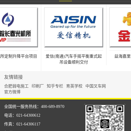
定制升降平台项目
爱信(南通)汽车手摇平衡重式起
益海嘉里高
吊设备顺利交付
友情链接
合肥弱电施工
印刷厂
知乎专栏
育英学校
中国叉车网
官方微博
全国统一服务热线：400-689-8970
电话：021-64300612
传真：021-64306117