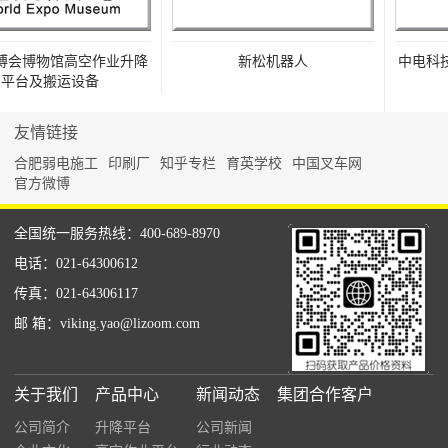
会博物馆高空作业升降
新松机器人
中电科技
平台及搬运设备
友情链接
合肥弱电施工
印刷厂
知乎专栏
育英学校
中国叉车网
官方微博
全国统一服务热线：400-689-8970
电话：021-64300612
传真：021-64306117
邮 箱：viking.yao@lizoom.com
关于我们
产品中心
新闻动态
集团合作客户
公司简介
升降平台
公司新闻