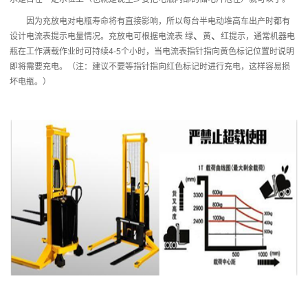
因为充放电对电瓶寿命将有直接影响，所以每台半电动堆高车出产时都有
、
、
设计电流表提示电量情况。充放电可根据电流表
绿
黄
红提示，通常机器电
瓶在工作满载作业时可持续
4-5
个小时，当电流表指针指向黄色标记位置时说明
即将需要充电。（注：建议不要等指针指向红色标记时进行充电，这样容易损
坏电瓶。）