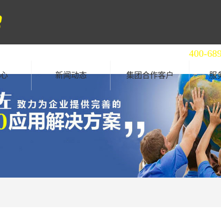
全国统一服务热线
400-68
心
新闻动态
集团合作客户
服