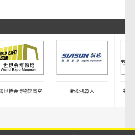
世博会博物馆高空
新松机器人
中电科技
升降平台及搬运设
十
备