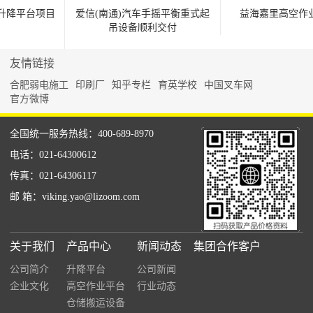
降平台项目
爱信(南通)汽车手摇平衡重式起
益海嘉里高空作业
吊设备顺利交付
友情链接
合肥弱电施工
印刷厂
知乎专栏
育英学校
中国叉车网
官方微博
全国统一服务热线：400-689-8970
电话：021-64300612
传真：021-64306117
邮 箱：viking.yao@lizoom.com
关于我们
产品中心
新闻动态
集团合作客户
公司简介
升降平台
公司新闻
企业文化
高空作业平台
行业动态
仓储搬运设备