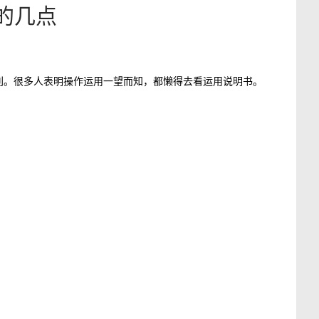
的几点
利。很多人表明操作运用一望而知，都懒得去看运用说明书。