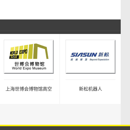
上海世博会博物馆高空
新松机器人
中
作业升降平台及搬运设
备