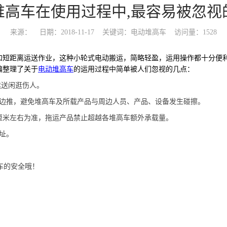
堆高车在使用过程中,最容易被忽视
来源：
日期：2018-11-17
关键词：电动堆高车
访问量：1528
和短距离运送作业，这种小轮式电动搬运，简略轻盈，运用操作都十分便
编整理了关于
电动堆高车
的运用过程中简单被人们忽视的几点：
运送闲逛伤人。
边推，避免堆高车及所载产品与周边人员、产品、设备发生碰擦。
厘米左右为准，拖运产品禁止超越各堆高车额外承载量。
址。
车的安全哦！