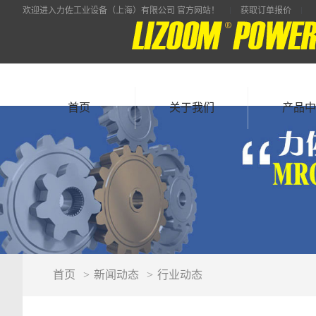
欢迎进入力佐工业设备（上海）有限公司 官方网站！
获取订单报价
首页
关于我们
产品中
首页
新闻动态
行业动态