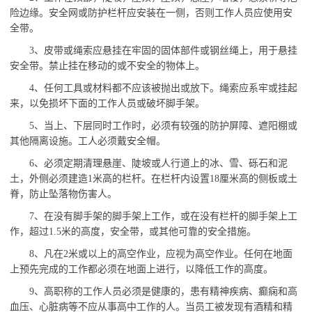
险边缘。安全网或防护栏杆应安装在一侧，否则工作人员应使用安
全带。
3
、
皮带或绳索应悬挂在牢固的固体部件或钢丝绳上，用于悬挂
安全带。禁止挂在移动的或不安全的物体上。
4
、
任何工具或材料都不应该被抛出或放下。绳索应系牢或挂起
来，以免损坏下面的工作人员或破坏脚手架。
5
、
当上、下层同时工作时，必须有较强的防护屏障、遮阳棚或
其他隔离设施。工人必须戴安全帽。
6
、
必须定期清理悬崖、陡坡或人行道上的冰、雪、砾石和泥
土，外侧必须建造
1米高的栏杆。在栏杆内设置18厘米高的侧板或土
脊，防止坠落物伤害人。
7
、
在没有脚手架的脚手架上工作，或在没有栏杆的脚手架上工
作，超过
1.5米的高度，安全带，或其他可靠的安全措施。
8
、
凡在
2米或以上的高空作业，应视为高空作业。任何在地面
上预先完成的工作都必须在地面上进行，以降低工作的高度。
9
、
高职称的工作人员必须是健康的，患有精神疾病、癫痫和高
血压、心脏病等不应从事高中工作的人。当员工被发现有酒精和精