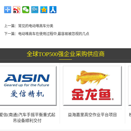
上一篇：
常见的电动堆高车分类
下一篇：
电动堆高车在使用过程中,最容易被忽视的几点
全球TOP500强企业采购供应商
信(南通)汽车手摇平衡重式起
益海嘉里高空作业平台项目
松
吊设备顺利交付