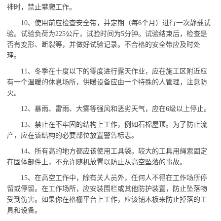
神时，禁止攀爬工作。
10
、
使用前应检查安全带，并定期（每
6个月）进行一次静载试
验。试验负荷为225公斤，试验时间为5分钟。试验结束后，检查是
否有变形、断裂等，并做好试验记录。不合格的安全带应及时处
理。
11
、
冬季在十度以下的零度进行露天作业，应在施工区附近应
有一个温暖的休息场所，供暖设备应由一个特殊的人管理，注意防
火。
12
、
暴雨、雷雨、大雾等强风和恶劣天气，应在
6级以上停止。
13
、
禁止在不牢固的结构上工作，例如石棉屋顶。为了防止流
产，应在该结构的必要部位放置警告标志。
14
、
所有高的地方都应该使用工具袋。较大的工具用绳索固定
在固体部件上，不允许随机放置以防止从高空坠落的事故。
15
、
在高
空
工作中，除有关人员外，任何人不得在工作场所停
留或停留。在工作场所，应安装围栏或其他防护装置，防止坠落物
受到伤害。如果你在格栅平台上工作，应该铺木板来防止掉落的工
具和设备。