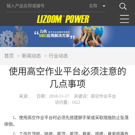
名称
首页
新闻动态
行业动态
使用高空作业平台必须注意的
几点事项
来源：
日期：2018-11-17
关键词：高空作业平台
访问量：1622
1
、使用
高空作业
平台时
必须先搭建脚手架或采取措施防止
坠落
摔倒。
2
、
工作在顶部，陡坡，屋顶，屋顶，悬崖，塔楼，悬索桥等危