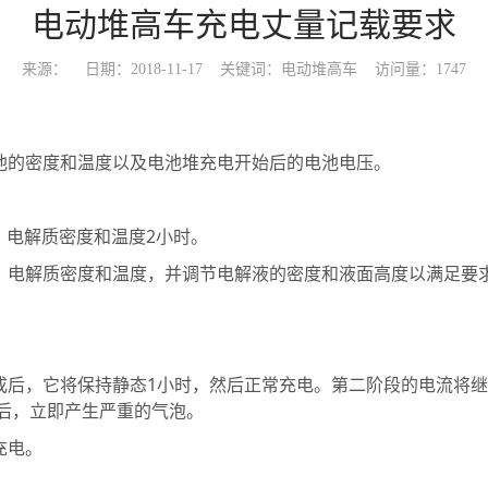
电动堆高车充电丈量记载要求
来源：
日期：2018-11-17
关键词：电动堆高车
访问量：1747
池的密度和温度以及电池堆充电开始后的电池电压。
、电解质密度和温度
2小时。
、电解质密度和温度，并调节电解液的密度和液面高度以满足要
成后，它将保持静态
1小时，然后正常充电。第二阶段的电流将
后，立即产生严重的气泡。
充电。