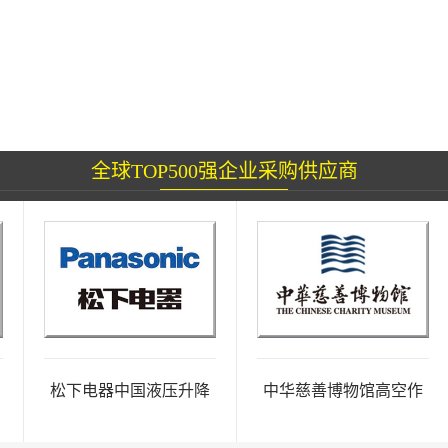
全球TOP500强企业采购供应商
松下电器中国液压升降
中华慈善博物馆高空作