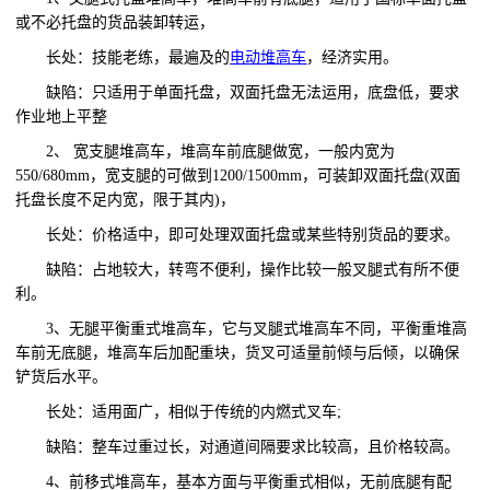
或不必托盘的货品装卸转运，
长处：技能老练，最遍及的
电动堆高车
，经济实用。
缺陷：只适用于单面托盘，双面托盘无法运用，底盘低，要求
作业地上平整
2、 宽支腿堆高车，堆高车前底腿做宽，一般内宽为
550/680mm，宽支腿的可做到1200/1500mm，可装卸双面托盘(双面
托盘长度不足内宽，限于其内)，
长处：价格适中，即可处理双面托盘或某些特别货品的要求。
缺陷：占地较大，转弯不便利，操作比较一般叉腿式有所不便
利。
3、无腿平衡重式堆高车，它与叉腿式堆高车不同，平衡重堆高
车前无底腿，堆高车后加配重块，货叉可适量前倾与后倾，以确保
铲货后水平。
长处：适用面广，相似于传统的内燃式叉车
;
缺陷：整车过重过长，对通道间隔要求比较高，且价格较高。
4、前移式堆高车，基本方面与平衡重式相似，无前底腿有配