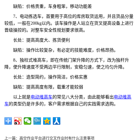
缺陷：价格贵重，车身粗笨，移动功能差
7、电动拣选车，首要用于高位的库房取货运用，并且货品分量
较低，一般在200kg以内。该车操作是人站立在货叉提高设备上进行
晋级操控的。对整车安全性规划要求很高。
长处：提高高度大、拣货便利
缺陷：操作比较复杂，有必定的技能难度，价格昂扬。
8、独柱式堆高车，即在传统门架升降的方式下，改为独杆升
降，使升降速度不受两边平行限制，安稳匀速，使之均匀升降。
长处：造型简约，操作简洁，价格实惠
缺陷：提高高度有限，载重才能较弱
以上就是
电动堆高车
的常见八大分类，由此能够看出
电动堆高
车
的类型仍是许多的，客户需求根据自己的实践需求选购。
上一篇：
高空作业平台进行交叉作业时有什么注意事项