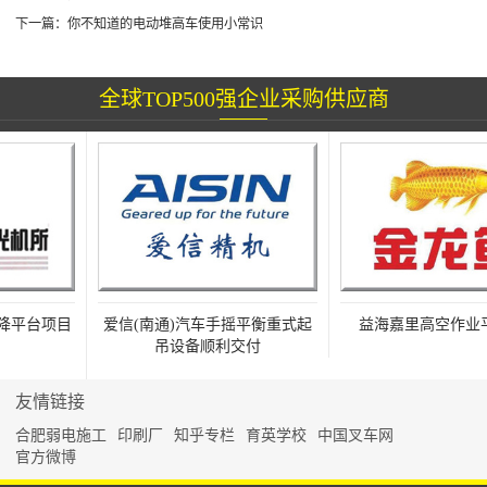
下一篇：
你不知道的电动堆高车使用小常识
全球TOP500强企业采购供应商
平台项目
爱信(南通)汽车手摇平衡重式起
益海嘉里高空作业平
吊设备顺利交付
友情链接
合肥弱电施工
印刷厂
知乎专栏
育英学校
中国叉车网
官方微博