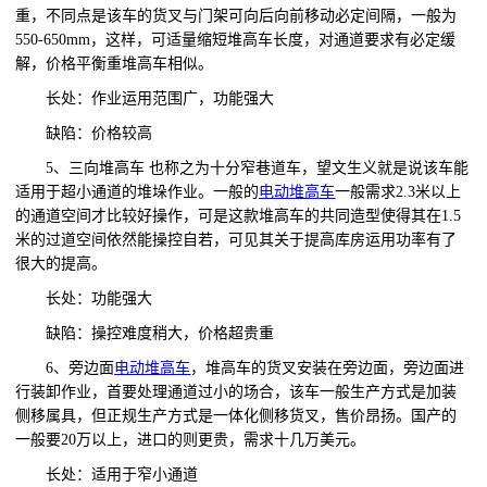
重，不同点是该车的货叉与门架可向后向前移动必定间隔，一般为
550-650mm，这样，可适量缩短堆高车长度，对通道要求有必定缓
解，价格平衡重堆高车相似。
长处：作业运用范围广，功能强大
缺陷：价格较高
5、三向堆高车 也称之为十分窄巷道车，望文生义就是说该车能
适用于超小通道的堆垛作业。一般的
电动堆高车
一般需求
2.3米以上
的通道空间才比较好操作，可是这款堆高车的共同造型使得其在1.5
米的过道空间依然能操控自若，可见其关于提高库房运用功率有了
很大的提高。
长处：功能强大
缺陷：操控难度稍大，价格超贵重
6、旁边面
电动堆高车
，堆高车的货叉安装在旁边面，旁边面进
行装卸作业，首要处理通道过小的场合，该车一般生产方式是加装
侧移属具，但正规生产方式是一体化侧移货叉，售价昂扬。国产的
一般要
20万以上，进口的则更贵，需求十几万美元。
长处：适用于窄小通道