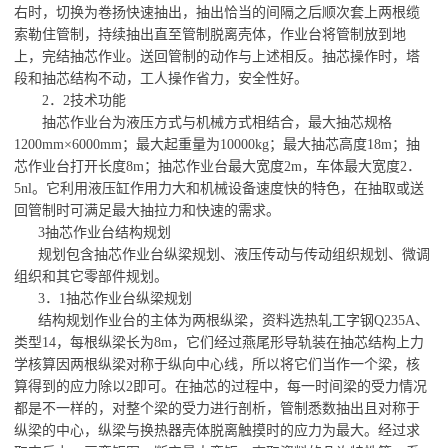
右时，切换为卷扬快速抽出，抽出恰当的间隔之后顺次套上两根缆
索勒住管制，持续抽出直至管制脱离壳体，作业台将管制放到地
上，完结抽芯作业。送回管制的动作与上述相反。抽芯操作时，塔
段和抽芯结构不动，工人操作省力，安全性好。
2．2技术功能
抽芯作业台为液压方式与机械方式相结合，最大抽芯规格
1200mm×6000mm；最大起重量为10000kg；最大抽芯高度18m；抽
芯作业台打开长度8m；抽芯作业台最大宽度2m，车体最大宽度2．
5nl。它利用液压缸作用力大和机械设备速度快的特色，在抽取或送
回管制时可满足最大抽拉力和快速的需求。
3抽芯作业台结构规划
规划包含抽芯作业台纵梁规划、液压传动与传动组织规划、微调
组织和其它零部件规划。
3．1抽芯作业台纵梁规划
结构规划作业台的主体为两根纵梁，资料选热轧工字钢
Q235A、
类型14，每根纵梁长为8m，它们经过燕尾形导轨装在抽芯结构上力
学核算因两根纵梁对称于纵向中心线，所以将它们当作一个梁，核
算得到的应力除以2即可。在抽芯的过程中，每一时间梁的受力情况
都是不一样的，对整个梁的受力进行剖析，管制悉数抽出且对称于
纵梁的中心，纵梁与换热器壳体脱离触摸时的应力为最大。经过求