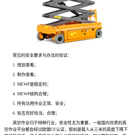
常见的安全要求与办法的验证：
1.
规划查看；
2.
制作查看；
3.
MEWP是稳定的；
4.
MEWP结构
合理；
5.
所有功用作业正常、安全；
6.
标志完好恰当、合理；
高空作业归于特种行业，安全性尤为重要，一般国内优质的
高
空作业平台
都会经过欧盟
CE认证，假如是载人从三米的高度下降下