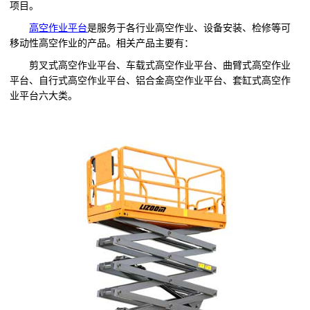
项目。
高空作业平台
是服务于各行业高空作业、设备安装、检修等可
移动性高空作业的产品。相关产品主要有：
剪叉式高空作业平台、车载式高空作业平台、曲臂式高空作业
平台、自行式高空作业平台、铝合金高空作业平台、套缸式高空作
业平台六大类。