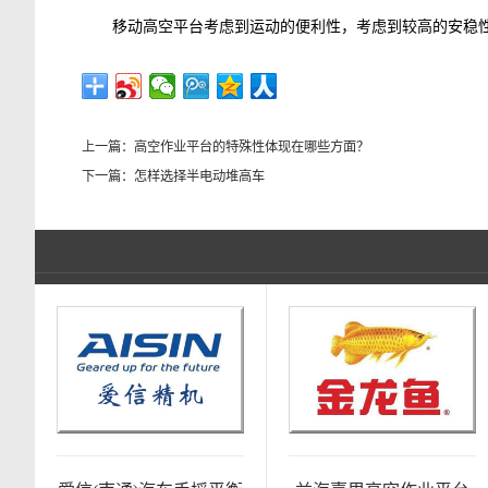
移动高空平台考虑到运动的便利性，考虑到较高的安稳
上一篇：
高空作业平台的特殊性体现在哪些方面？
下一篇：
怎样选择半电动堆高车