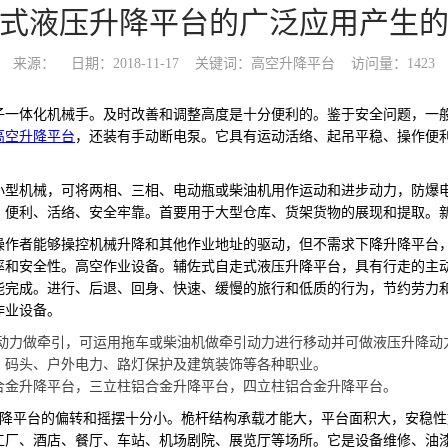
式液压升降平台的广泛应用产生
来源：
日期：2018-11-17
关键词：高空升降平台
访问量：1423
子一体化机械手。及时改善和调整高度是十分便利的。鉴于安全问题，一
高空升降平台
，还装有手动断电泵。它具有运动活络、起吊平稳、操作便
小型机械，可将两相、三相、电动瓶或柴油机用作运动和进步动力，防爆
。便利、活络、安全牢靠。首要用于大型仓库、货架货物的展现和提取。
操作者能够操控机械升降和其他作业地址的驱动，但不需求下降升降平台
率和安全性。高空作业设备。辅佐式自走式液压升降平台，具有行走的主
能完成。进行、后退、回身、快速、缓慢的旅行和低质的行为，节约劳力
作业设备。
接动力做牵引，可运用拖车或柴油机做牵引动力进行移动并可做液压升降动
、码头、户外电力、路灯保护及建筑装饰等各种职业。
金升降平台，三立柱铝合金升降平台，四立柱铝合金升降平台。
降平台的偏转和摇摆十分小。桅杆结构承载才能大，平台面积大，安稳性
工厂、酒店、餐厅、车站、机场剧院、展览厅等场所。它是设备维修、油