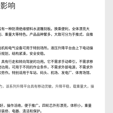
的影响
般有一种防滑绝缘塑料水波雕刻板。换乘便利，全体漂亮大
利、重量大等特色。产品品种繁多，大致可分为手推式、自推
电机和电气设备可用于特别场所。液压升降平台由上下电动操
新规划，结构紧凑，安全安稳。
，具有行走和转向驾驶的功用。它不需求手动牵引，不需求移
动功用，可用于不同的作业条件，不需求外部电源，不需求外
和劳作。特别适用于车站、码头、机场、发电厂、体育场馆、
力，该系列升降平台具有移动灵敏，升降平稳，载重量大，操
好，操作活络，便于推广。四轮芯外形漂亮，体积小，重量
漆装修、电器、清洁和保护。