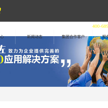
全国统一服务热线
400-68
心
新闻动态
集团合作客户
服