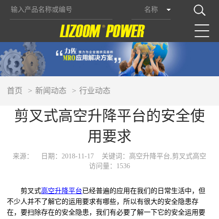
名称
首页
新闻动态
行业动态
剪叉式高空升降平台的安全使
用要求
来源：
日期：2018-11-17
关键词：高空升降平台,剪叉式高空
访问量：1536
剪叉式
高空升降平台
已经
普遍
的应用在
我们的日常生活
中，但
不少人并不了解它的运用要求有哪些，所以有很大的安全隐患存
在，要扫除存在的安全隐患，
我
们有必要了解
一下它
的安全运用要