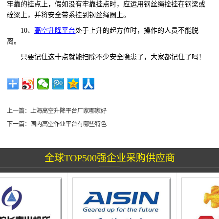
牢靠的挂点上，假如没有牢靠挂点时，应运用钢丝绳拴挂在钢梁或
砼梁上，并将安全带系挂到钢丝绳圈上。
10、
高空升降平台
处于上升的起方位时，操作的人员不能脱
离。
只要记住这十点就能扫除不少安全隐患了，
大家
都记住了吗！
上一篇：
上海高空升降平台厂家哪家好
下一篇：
国内高空作业平台有哪些特色
全球TOP500强企业采购供应商