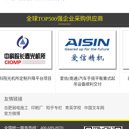
全球TOP500强企业采购供应商
院光机所定制升降平台项目
爱信(南通)汽车手摇平衡重式起
益
吊设备顺利交付
友情链接
合肥弱电施工
印刷厂
知乎专栏
育英学校
中国叉车网
官方微博
全国统一服务热线：400-689-8970