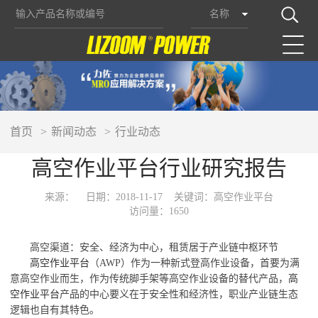
名称
首页
新闻动态
行业动态
高空作业平台行业研究报告
来源：
日期：2018-11-17
关键词：高空作业平台
访问量：1650
高空渠道：安全、经济为中心，租赁居于产业链中枢环节
高空作业平台
（
AWP
）作为一种新式登高作业设备，首要为满
意高空作业而生，作为传统脚手架等高空作业设备的替代产品，
高
空作业平台
产品的中心要义在于安全性和经济性，职业产业链生态
逻辑也自有其特色。