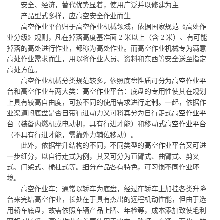
安全、经济，替代优势显着，使用广泛并以修建为主
产品型式多样，应高空安全作业而生
高空作业平台
归于高空作业机械领域，依据国家规范《高处作
业分级》规则，凡在掉落高度基准面
2
米以上（含
2
米）、有可能
掉落的高处进行作业，都称为高处作业。而高空作业机械专为满意
高处作业需求而生，用以将作业人员、资料和东西等安全送至指定
高处方位。
高空作业机械分类规范较多，依照底盘性质可分为
高空作业平
台
和高空作业车两大类：
高空作业平台
：底盘的专用性使其在规划
上具有较高自由度，可按不同的使用需求进行定制。一起，依据作
业渠道的底盘是否自带行进动力又可将其分为自行走式
高空作业平
台
（装备内燃机或电动机，具有行进才能）和移动式
高空作业平台
（不具有行进才能，需靠外力辅佐移动）。
此外，依据举升结构的不同，不同类型的
高空作业平台
又可进
一步细分，以自行走式为例，其又可分为直臂式、曲臂式、剪叉
式、门架式、桅柱式等。细分产品各有特色，可习惯不同作业环
境。
高空作业车：通常以轿车为底盘，经过在轿车上加挂各类升降
台来完结高空作业，长处在于具有杰出的远程机动性能，但由于选
用轿车底盘，故需依照车辆产品上牌、年检等，成本添加致使毛利