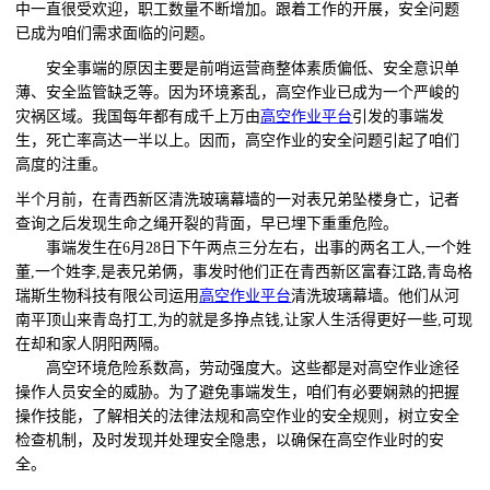
中一直很受欢迎，职工数量不断增加。跟着工作的开展，安全问题
已成为咱们需求面临的问题。
安全事端的原因主要是前哨运营商整体素质偏低、安全意识单
薄、安全监管缺乏等。因为环境紊乱，高空作业已成为一个严峻的
灾祸区域。我国每年都有成千上万由
高空作业平台
引发的事端发
生，死亡率高达一半以上。因而，高空作业的安全问题引起了咱们
高度的注重。
半个月前，在青西新区清洗玻璃幕墙的一对表兄弟坠楼身亡，记者
查询之后发现生命之绳开裂的背面，早已埋下重重危险。
事端发生在
6月28日下午两点三分左右，出事的两名工人,一个姓
董,一个姓李,是表兄弟俩，事发时他们正在青西新区富春江路,青岛格
瑞斯生物科技有限公司运用
高空作业平台
清洗玻璃幕墙。他们从河
南平顶山来青岛打工
,为的就是多挣点钱,让家人生活得更好一些,可现
在却和家人阴阳两隔。
高空环境危险系数高，劳动强度大。这些都是对高空作业途径
操作人员安全的威胁。为了避免事端发生，咱们有必要娴熟的把握
操作技能，了解相关的法律法规和高空作业的安全规则，树立安全
检查机制，及时发现并处理安全隐患，以确保在高空作业时的安
全。