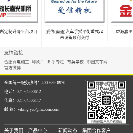
所定制升降平台项目
爱信(南通)汽车手摇平衡重式起
益海嘉里高
吊设备顺利交付
友情链接
合肥弱电施工
印刷厂
知乎专栏
育英学校
中国叉车网
官方微博
全国统一服务热线：400-689-8970
电话：021-64300612
传真：021-64306117
邮 箱：viking.yao@lizoom.com
关于我们
产品中心
新闻动态
集团合作客户