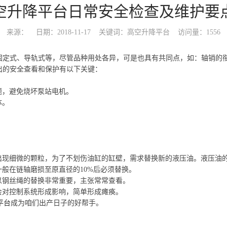
空升降平台日常安全检查及维护要
来源：
日期：2018-11-17
关键词：高空升降平台
访问量：1556
固定式、导轨式等，尽管品种用处各异，可是也具有共同点，如：轴销的
出的安全查看和保护有以下关键：
题，避免烧坏泵站电机。
体。
会出现细微的颗粒，为了不划伤油缸的缸壁，需求替换新的液压油。液压油
一般在链轴磨损至原直径的10%后必须替换。
以钢丝绳的替换非常重要，主张常常查看。
会对控制系统形成影响，简单形成瘫痪。
平台
成为咱们出产日子的好帮手。