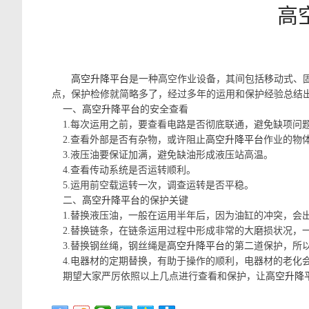
高
高空升降平台
是一种高空作业设备，其间包括移动式、
点，保护检修就简略多了，经过多年的运用和保护经验总结
一、
高空升降平台
的安全查看
1.每次运用之前，要查看电路是否彻底联通，避免缺项问
2.查看外部是否有杂物，或许阻止
高空升降平台
作业的物
3.液压油要保证加满，避免缺油形成液压站高温。
4.查看传动系统是否运转顺利。
5.运用前空载运转一次，调查运转是否平稳。
二、
高空升降平台
的保护关键
1.替换液压油，一般在运用半年后，因为油缸的冲突，
2.替换链条，在链条运用过程中形成非常的大磨损状况，
3.替换钢丝绳，钢丝绳是
高空升降平台
的第二道保护，所
4.电器材的定期替换，有助于操作的顺利，电器材的老化
期望大家严厉依照以上几点进行查看和保护，让
高空升降