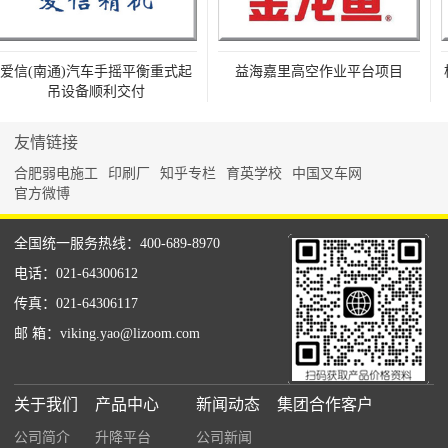
爱信(南通)汽车手摇平衡重式起
益海嘉里高空作业平台项目
松
吊设备顺利交付
友情链接
合肥弱电施工
印刷厂
知乎专栏
育英学校
中国叉车网
官方微博
全国统一服务热线：400-689-8970
电话：021-64300612
传真：021-64306117
邮 箱：viking.yao@lizoom.com
关于我们
产品中心
新闻动态
集团合作客户
公司简介
升降平台
公司新闻