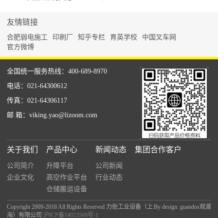
友情链接
合肥弱电施工
印刷厂
知乎专栏
育英学校
中国叉车网
官方微博
全国统一服务热线：400-689-8970
电话：021-64300612
传真：021-64306117
邮 箱：viking.yao@lizoom.com
关于我们
产品中心
新闻动态
集团合作客户
公司简介
升降平台
公司新闻
企业文化
高空作业平台
行业动态
仓储搬运设备
Copyright 2009-2018 All Rights Reserved 力佐工业设备（上
By design: guandos观渡
海）有限公司
沪ICP备14023569号-1