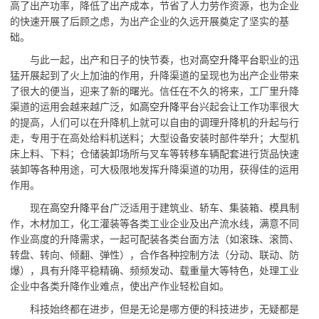
高了出产功率，降低了出产成本，节省了人力劳作资源，也为企业
的快速开展了后顾之虑，为出产企业的久远开展奠定了坚实的基
础。
与此一起，出产和日子的快节奏，也对
高空升降平台
职业的迅
猛开展起到了火上加油的作用，升降渠道的呈现也为出产企业带来
了很大的便当，迎来了新的曙光。信任在不久的将来，工厂里升降
渠道的运用会越来越广泛，如
高空升降平台
兴起会让工作功率很大
的提高，人们可以在升降机上就可以自由的调理升降机的升起与行
走，专用于在高处给料机送料；大型设备安装时部件举升；大型机
床上料、下料；仓储装卸场所与叉车等转移车辆配套进行货品快速
装卸等各种用途，可大极限地发挥升降渠道的功用，获得佳的运用
作用。
现在
高空升降平台
广泛适用于建筑业、轿车、集装箱、模具制
作，木材加工，化工灌装等各类工业企业及出产流水线，满意不同
作业高度的升降需求，一起可配装各类台面方法（如滚珠、滚筒、
转盘、转向、倾翻、弹性），合作各种控制方法（分动、联动、防
爆），具有升降平稳精确、频频发动、载重量大等特色，处理工业
企业中各类升降作业难点，使出产作业轻松自如。
科技始终都在进步，但是无论是哪方便的科技进步，无疑都是