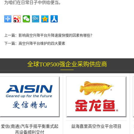
为咱们在日常日子中供给便当。
上一篇：
影响高空升降平台升降速度快慢的因素有哪些？
下一篇：
高空升降平台维护的四大要素
全球TOP500强企业采购供应商
爱信(南通)汽车手摇平衡重式起
益海嘉里高空作业平台项目
吊设备顺利交付