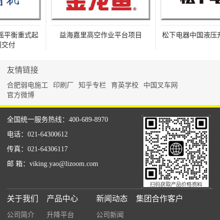
摇平衡重式起
益海嘉里高空作业平台项目
松下电器中国液压升
交付
友情链接
合肥弱电施工
印刷厂
知乎专栏
育英学校
中国叉车网
官方微博
全国统一服务热线：400-689-8970
电话：021-64300612
传真：021-64306117
邮 箱：viking.yao@lizoom.com
关于我们
产品中心
新闻动态
集团合作客户
公司简介
升降平台
公司新闻