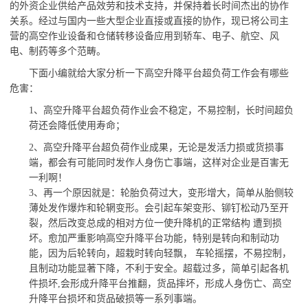
的外资企业供给产品效劳和技术支持，并保持着长时间杰出的协作
关系。经过与国内一些大型企业直接或直接的协作，现已将公司主
营的高空作业设备和仓储转移设备应用到轿车、电子、航空、风
电、制药等多个范畴。
下面小编就给大家分析一下高空升降平台超负荷工作会有哪些
危害：
1
、高空升降平台超负荷作业会不稳定，不易控制，长时间超负
荷还会降低使用寿命；
2
、高空升降平台超负荷作业成果，无论是发活力损或货损事
端，都会有可能同时发作人身伤亡事端，这样对企业是百害无
一利啊！
3
、再一个原因就是：轮胎负荷过大，变形增大，简单从胎侧较
薄处发作爆炸和轮辋变形。会引起车架变形、铆钉松动乃至开
裂，然后改变总成的相对方位一使升降机的正常结构
遭到损
坏。愈加严重影响高空升降平台功能，特别是转向和制动功
能，因为后轮转向，超栽时转向轻飘，
车轮摇摆，不易控制，
且制动功能显著下降，不利于安全。超载过多，简单引起各机
件损坏
,
会形成升降平台推翻，货品摔坏，形成人身伤亡、高空
升降平台损坏和货品破损等一系列事端。