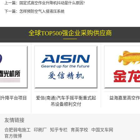
上一篇：
固定式高空作业升降机抖动是什么原因?
下一篇：
怎样预防空气入侵液压系统
全球TOP500强企业采购供应商
升降平台项目
爱信(南通)汽车手摇平衡重式起
益海嘉里高空作业
吊设备顺利交付
友情链接
合肥弱电施工
印刷厂
知乎专栏
育英学校
中国叉车网
官方微博