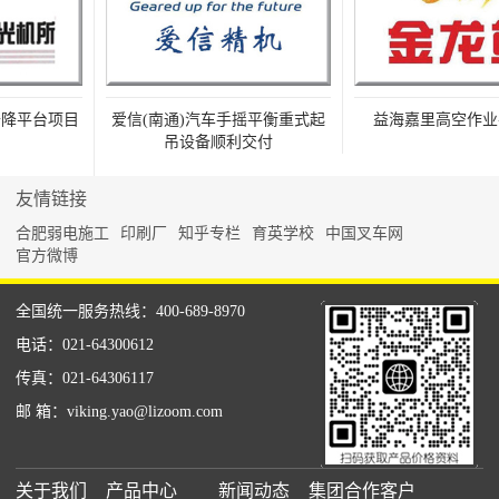
平台项目
爱信(南通)汽车手摇平衡重式起
益海嘉里高空作业平
吊设备顺利交付
友情链接
合肥弱电施工
印刷厂
知乎专栏
育英学校
中国叉车网
官方微博
全国统一服务热线：400-689-8970
电话：021-64300612
传真：021-64306117
邮 箱：viking.yao@lizoom.com
关于我们
产品中心
新闻动态
集团合作客户