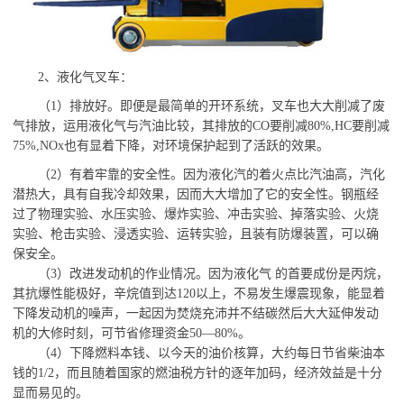
2、液化气叉车：
（
1）排放好。即便是最简单的开环系统，叉车也大大削减了废
气排放，运用液化气与汽油比较，其排放的CO要削减80%,HC要削减
75%,NOx也有显着下降，对环境保护起到了活跃的效果。
（
2）
有着牢靠的安全性。因为液化汽的着火点比汽油高，汽化
潜热大，具有自我冷却效果，因而大大增加了它的安全性。钢瓶经
过了物理实验、水压实验、爆炸实验、冲击实验、掉落实验、火烧
实验、枪击实验、浸透实验、运转实验，且装有防爆装置，可以确
保安全。
（
3）改进发动机的作业情况。因为液化气 的首要成份是丙烷，
其抗爆性能极好，辛烷值到达120以上，不易发生爆震现象，能显着
下降发动机的噪声，一起因为焚烧充沛并不结碳然后大大延伸发动
机的大修时刻，可节省修理资金50—80%。
（
4）下降燃料本钱、以今天的油价核算，大约每日节省柴油本
钱的1/2，而且随着国家的燃油税方针的逐年加码，经济效益是十分
显而易见的。