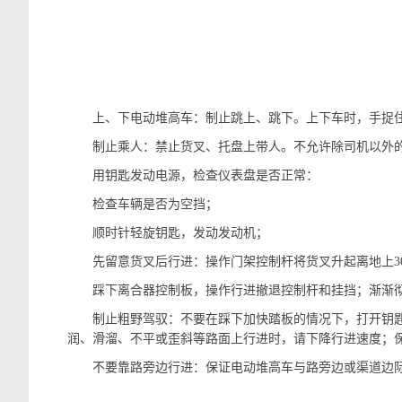
上、下电动堆高车：制止跳上、跳下。上下车时，手捉
制止乘人：禁止货叉、托盘上带人。不允许除司机以外的
用钥匙发动电源，检查仪表盘是否正常：
检查车辆是否为空挡；
顺时针轻旋钥匙，发动发动机；
先留意货叉后行进：操作门架控制杆将货叉升起离地上
踩下离合器控制板，操作行进撤退控制杆和挂挡；渐渐彻
制止粗野驾驭：不要在踩下加快踏板的情况下，打开钥匙开
润、滑溜、不平或歪斜等路面上行进时，请下降行进速度；
不要靠路旁边行进：保证电动堆高车与路旁边或渠道边际