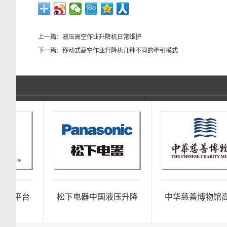
上一篇：
液压高空作业升降机日常维护
下一篇：
移动式高空作业升降机几种不同的牵引模式
平台
松下电器中国液压升降
中华慈善博物馆高空