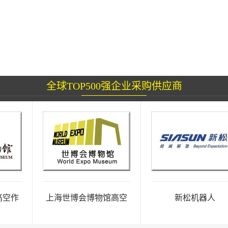
全球TOP500强企业采购供应商
作
上海世博会博物馆高空
新松机器人