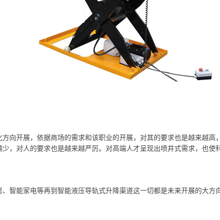
化方向开展，依据商场的需求和该职业的开展，对其的要求也是越来越高
越少，对人的要求也是越来越严厉。对高端人才呈现出喷井式需求，也使
居、智能家电等再到智能液压导轨式升降渠道这一切都是未来开展的大方