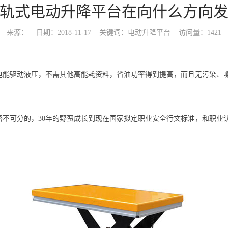
轨式电动升降平台在向什么方向
来源：
日期：2018-11-17
关键词：电动升降平台
访问量：1421
电能驱动液压，不需其他高能耗资料，省油功率得到提高，而且无污染、
密不可分的，
30年的野蛮成长到现在国家拟定职业安全行文标准，和职业