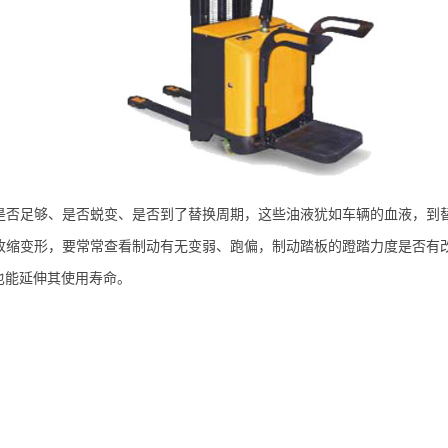
液是否足够、是否蜕变、是否到了替换周期，这些油液犹如车辆的血液，到
大收缩变形，要常常查看制动有无变弱、跑偏，制动踏板的蹬踏力度是否有
也能延伸其使用寿命。