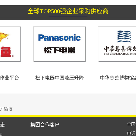
全球TOP500强企业采购供应商
平台
松下电器中国液压升降
中华慈善博物馆高空
平台项目
业平台及堆高设备项
方微博
态
集团合作客户
全国统
电话：
闻