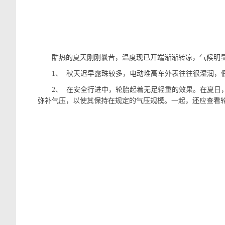
酷热的夏天刚刚曩昔，温度现已开端渐渐转凉，气候明
1、 秋天迟早露珠较多，电动堆高车外表往往很湿润，
2、 在安全行进中，轮胎起着无足轻重的效果。在夏
弥补气压，以使其保持在规定的气压规模。一起，还应查看