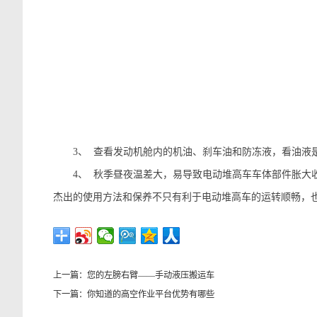
3、 查看发动机舱内的机油、刹车油和防冻液，看油
4、 秋季昼夜温差大，易导致电动堆高车车体部件胀
杰出的使用方法和保养不只有利于电动堆高车的运转顺畅，
上一篇：
您的左膀右臂——手动液压搬运车
下一篇：
你知道的高空作业平台优势有哪些