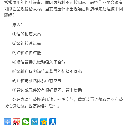
常常运用的作业设备。而因为各种不可控因素，高空作业平台很有
可能会呈现设备故障。当其液压体系出现噪音时怎样来处理这个问
题呢？
原因：
⑴油的粘度太高
⑵泵的转速过高
⑶油箱油位过低
⑷吸油管接头松动吸入了空气
⑸泵轴和取力箱传动装置的衔接不同心
⑹油箱与油路体系中有空气
⑺管边或元件没有很好紧固，管卡松动
处理办法：替换液压油，扫除空气，重新装置调整取力器和替
换低速油泵，固定紧各种管件。