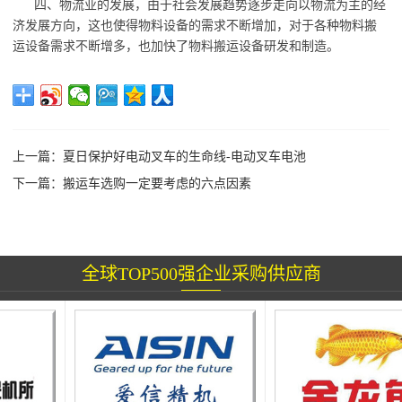
四、物流业的发展，由于社会发展趋势逐步走向以物流为主的经
济发展方向，这也使得物料设备的需求不断增加，对于各种物料搬
运设备需求不断增多，也加快了物料搬运设备研发和制造。
上一篇：
夏日保护好电动叉车的生命线-电动叉车电池
下一篇：
搬运车选购一定要考虑的六点因素
全球TOP500强企业采购供应商