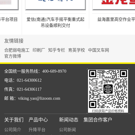
平台项目
爱信(南通)汽车手摇平衡重式起
益海嘉里高空作业平
吊设备顺利交付
友情链接
合肥弱电施工
印刷厂
知乎专栏
育英学校
中国叉车网
官方微博
全国统一服务热线：400-689-8970
电话：021-64300612
传真：021-64306117
邮 箱：viking.yao@lizoom.com
关于我们
产品中心
新闻动态
集团合作客户
公司简介
升降平台
公司新闻