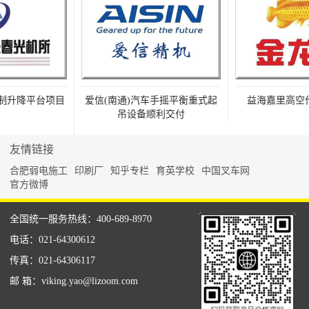
升降平台项目
爱信(南通)汽车手摇平衡重式起
益海嘉里高空作
吊设备顺利交付
友情链接
合肥弱电施工
印刷厂
知乎专栏
育英学校
中国叉车网
官方微博
全国统一服务热线：400-689-8970
电话：021-64300612
传真：021-64306117
邮 箱：viking.yao@lizoom.com