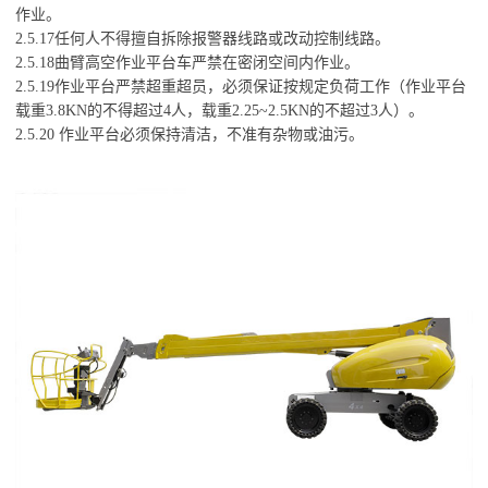
作业。
2.5.17任何人不得擅自拆除报警器线路或改动控制线路。
2.5.18曲臂高空作业平台车严禁在密闭空间内作业。
2.5.19作业平台严禁超重超员，必须保证按规定负荷工作（作业平台
载重3.8KN的不得超过4人，载重2.25~2.5KN的不超过3人）。
2.5.20 作业平台必须保持清洁，不准有杂物或油污。