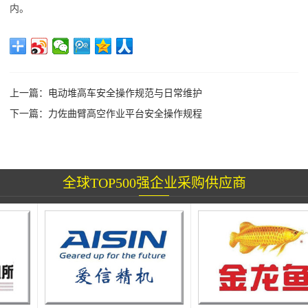
内。
上一篇：
电动堆高车安全操作规范与日常维护
下一篇：
力佐曲臂高空作业平台安全操作规程
全球TOP500强企业采购供应商