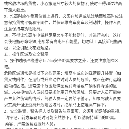
或松散堆垛的货物，小心搬运尺寸较大的货物;行使时不得超过堆高
车最大载重。
9、堆高时应在垂直位置上进行，必须在坡道或坑洼地面堆高时应注
意保持货物平衡和牢固性，并保证堆高车刹车及制动性。操作人员
注意保持与货物距离。
10、不得让堆高车电量耗尽至叉车不能移动时，才进行充电，这样
会使电瓶寿命缩短;电瓶带有高电压和能量，切勿让工具接近电瓶两
极，以免引起火花或短路。
五、操作区域及安全警示
1、操作时除严格遵守1m/3m安全距离要求之外，还要注意危险区
域。
危险区域通常是指以下这些范围：堆高车或它的载荷提升装置（如
货叉或附件）在运行或升降动作时对人员的危险，或正在进行运输
载荷的区域。通常这个范围延伸至载荷降落或车辆附件降落的区
域。未被授权的人员必须要求他离开危险区域。只要对人员可能会
产生某种伤害的情形，驾驶人员一定要给予警示，如果驾驶人员要
求其离开但还没离开危险区域时，必须马上使堆高车停下。
2、安全装置、警告标志以及警告注意事项，必须引起足够的重视。
请牢记，前方车辆随时可能突然停下，所以请保持适当的距离。
乘客：严禁运载或提升人员。