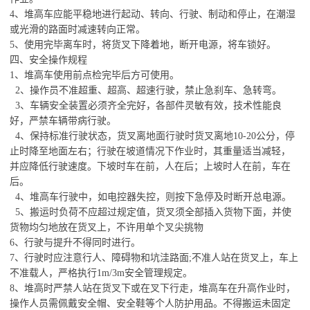
4、堆高车应能平稳地进行起动、转向、行驶、制动和停止，在潮湿
或光滑的路面时减速转向正常。
5、使用完毕离车时，将货叉下降着地，断开电源，将车锁好。
四、安全操作规程
1、堆高车使用前点检完毕后方可使用。
2、操作员不准超重、超高、超速行驶，禁止急刹车、急转弯。
3、车辆安全装置必须齐全完好，各部件灵敏有效，技术性能良
好，严禁车辆带病行驶。
4、保持标准行驶状态，货叉离地面行驶时货叉离地10-20公分，停
止时降至地面左右；行驶在坡道情况下作业时，其重量适当减轻，
并应降低行驶速度。下坡时车在前，人在后；上坡时人在前，车在
后。
4、堆高车行驶中，如电控器失控，则按下急停及时断开总电源。
5、搬运时负荷不应超过规定值，货叉须全部插入货物下面，并使
货物均匀地放在货叉上，不许用单个叉尖挑物
6、行驶与提升不得同时进行。
7、行驶时应注意行人、障碍物和坑洼路面;不准人站在货叉上，车上
不准载人，严格执行1m/3m安全管理规定。
8、堆高时严禁人站在货叉下或在叉下行走，堆高车在升高作业时，
操作人员需佩戴安全帽、安全鞋等个人防护用品。不得搬运未固定