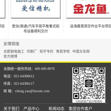
目
爱信(南通)汽车手摇平衡重式起
益海嘉里高空作业平台项目
吊设备顺利交付
友情链接
合肥弱电施工
印刷厂
知乎专栏
育英学校
中国叉车网
官方微博
全国统一服务热线：400-689-8970
电话：021-64300612
传真：021-64306117
邮 箱：viking.yao@lizoom.com
关于我们
产品中心
新闻动态
集团合作客户