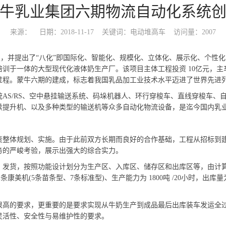
牛乳业集团六期物流自动化系统
来源：
日期：2018-11-17
关键词：电动堆高车
访问量：2007
并提出了“八化”即国际化、智能化、规模化、立体化、展示化、个性化
于一体的大型现代化液体奶生产厂。该项目主体工程投资 10亿元，主车间4
过程。蒙牛六期的建成，标志着我国乳品加工业技术水平迈进了世界先进
/RS、空中悬挂输送系统、码垛机器人、环行穿梭车、直线穿梭车、自
续提升机、以及多种类型的输送机等众多自动化物流设备，是迄今国内乳
体规划、实施。由于此前双方长期而良好的合作基础，工程从招标到建
务的严峻考验，展示出强大的综合实力。
货，按照功能设计划分为生产区、入库区、储存区和出库区等，由计算
2条康美机(5条苗条型、7条标准型)、生产能力为 1800吨 /20小时，出库
的要求，更重要的是要求实现从牛奶生产到成品最后出库装车发运全过
灵活性、安全性与易维护性的要求。