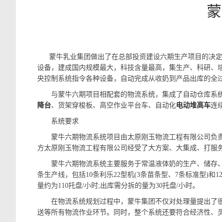
蒙
蒙牛乳业集团做出了在总部投资建设六期生产项目的决定，
设备，建成国内规模最大，科技含量最高，集生产、科研、培训
央控制系统指令各种设备，自动完成从收奶到产品出库的全
与蒙牛六期项目相配套的物流系统，集成了自动仓库系统AS
降台
、货架穿梭板、高空作业平台车、自动化
电动堆高车
连
系统要求
蒙牛六期物流系统项目由太原刚玉物流工程有限公司负责整
方太原刚玉物流工程有限公司经受了大方案、大集成、打服
蒙牛六期物流系统主要服务于常温液体奶的生产、储存、发
条生产线，包括10条利乐22型机(3条苗条型、7条标准型)和1
量约为110托盘/小时;出库需分拆的量为30托盘/小时。
在物流系统规划过程中，蒙牛集团不仅对处理量提出了很高
送等所有物流作业环节。同时，整个系统还要符合经济性、