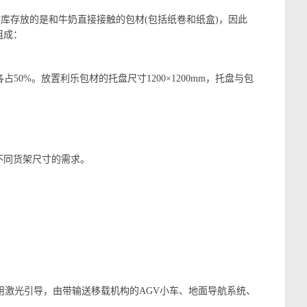
存放的是和牛奶直接接触的包材(包括纸卷和纸盒)，因此
组成：
50%。放置利乐包材的托盘尺寸1200×1200mm，托盘与包
不同货架尺寸的需求。
用激光引导，由带输送移载机构的AGV小车、地面导航系统、