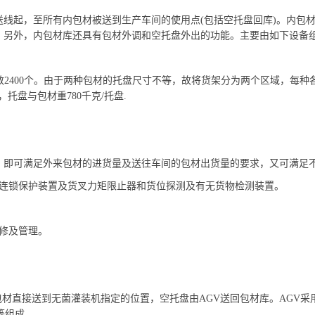
起，至所有内包材被送到生产车间的使用点(包括空托盘回库)。内包材库
。另外，内包材库还具有包材外调和空托盘外出的功能。主要由如下设备
数2400个。由于两种包材的托盘尺寸不等，故将货架分为两个区域，每种各占
m，托盘与包材重780千克/托盘.
千克，即可满足外来包材的进货量及送往车间的包材出货量的要求，又可满足
作连锁保护装置及货叉力矩限止器和货位探测及有无货物检测装置。
修及管理。
材直接送到无菌灌装机指定的位置，空托盘由AGV送回包材库。AGV采
等组成。