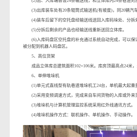
(2)出、入库端各设24条输送线，和立体库内24条巷道对
(3)出库装车处有20条辊筒式输送机(有坡度)，同20辆汽
(4)装车后留下的空托盘经输送线送回入库码垛处、分拆
(5)分拆后剩余的产品也经输送线重新送回立体库。
(6)入库码盘区空托盘的补充通过系统自动完成，可以保证
被分配到机器人码盘区。
5、高位货架
成品立体库总建筑面积102×106米。库房顶最高点24米，最低点
6、单伸堆垛机
(1)单元式直线型有轨巷道堆垛机工24台，单机最大起重量
(2)采用变频调速方式，完成来自车间货物的入库或外来
(3)堆垛机与计算机管理监控系统采用红外线通讯方式。
(4)堆垛机操作方式：联机操作、单机操作、手动操作。