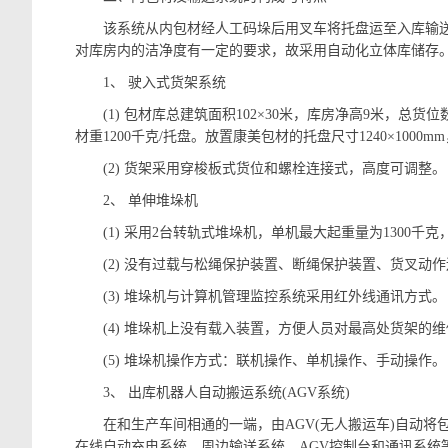
该系统从内包材经人工码垛后用叉车将托盘运至入库输送线
对库房内的洁净度有一定的要求，故采用自动化立体库储存
1、 驶入式货架系统
(1) 包材库总建筑面积102×30米，库房净高9米，总货位
材重1200千克/托盘。放置康美包材的托盘尺寸1240×1000m
(2) 货架采用穿梭板式货位和螺栓连接式，高度可调整。
2、 单伸堆垛机
(1) 采用2台转轨式堆垛机，单机最大起重量为1300
(2) 没有过载与松绳保护装置、断绳保护装置、货叉动
(3) 堆垛机与计算机管理监控系统采用红外线通讯方式。
(4) 堆垛机上没有载入装置，方便人员对最高处货架的维
(5) 堆垛机操作方式：联机操作、单机操作、手动操作。
3、 出库机器人自动搬运系统(AGV系统)
在和生产车间相通的一端，由AGV(无人搬运车)自动将包
在线自动充电系统、周边输送系统、AGV控制台和通讯系统