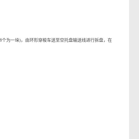
8个为一垛)，由环形穿梭车送至空托盘输送线进行拆盘，在
。