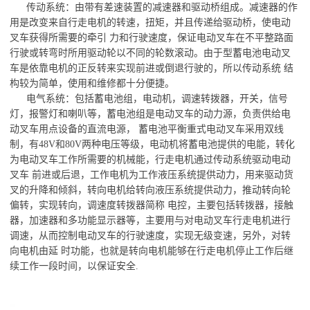
传动系统：由带有差速装置的减速器和驱动桥组成。减速器的作
用是改变来自行走电机的转速，扭矩，并且传递给驱动桥，使电动
叉车获得所需要的牵引 力和行驶速度，保证电动叉车在不平整路面
行驶或转弯时所用驱动轮以不同的轮数滚动。由于型蓄电池电动叉
车是依靠电机的正反转来实现前进或倒退行驶的，所以传动系统 结
构较为简单，使用和维修都十分便捷。
电气系统：包括蓄电池组，电动机，调速转拨器，开关，信号
灯，报警灯和喇叭等，蓄电池组是电动叉车的动力源，负责供给电
动叉车用点设备的直流电源， 蓄电池平衡重式电动叉车采用双线
制，有48V和80V两种电压等级，电动机将蓄电池提供的电能，转化
为电动叉车工作所需要的机械能，行走电机通过传动系统驱动电动
叉车 前进或后退，工作电机为工作液压系统提供动力，用来驱动货
叉的升降和倾斜，转向电机给转向液压系统提供动力，推动转向轮
偏转，实现转向，调速度转拨器简称 电控，主要包括转拨器，接触
器，加速器和多功能显示器等，主要用与对电动叉车行走电机进行
调速，从而控制电动叉车的行驶速度，实现无级变速，另外，对转
向电机由延 时功能，也就是转向电机能够在行走电机停止工作后继
续工作一段时间，以保证安全.