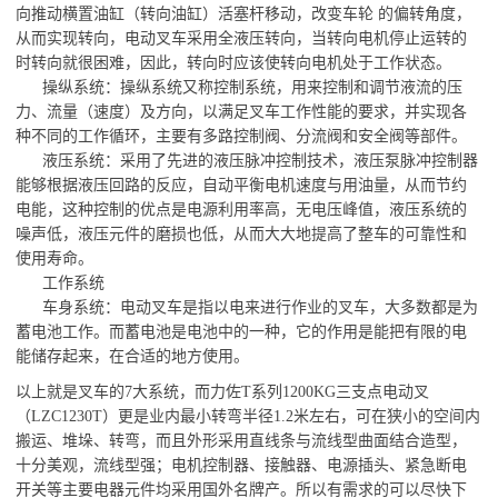
向推动横置油缸（转向油缸）活塞杆移动，改变车轮 的偏转角度，
从而实现转向，电动叉车采用全液压转向，当转向电机停止运转的
时转向就很困难，因此，转向时应该使转向电机处于工作状态。
操纵系统：操纵系统又称控制系统，用来控制和调节液流的压
力、流量（速度）及方向，以满足叉车工作性能的要求，并实现各
种不同的工作循环，主要有多路控制阀、分流阀和安全阀等部件。
液压系统：采用了先进的液压脉冲控制技术，液压泵脉冲控制器
能够根据液压回路的反应，自动平衡电机速度与用油量，从而节约
电能，这种控制的优点是电源利用率高，无电压峰值，液压系统的
噪声低，液压元件的磨损也低，从而大大地提高了整车的可靠性和
使用寿命。
工作系统
车身系统：电动叉车是指以电来进行作业的叉车，大多数都是为
蓄电池工作。而蓄电池是电池中的一种，它的作用是能把有限的电
能储存起来，在合适的地方使用。
以上就是叉车的7大系统，而力佐T系列1200KG三支点电动叉
（LZC1230T）更是业内最小转弯半径1.2米左右，可在狭小的空间内
搬运、堆垛、转弯，而且外形采用直线条与流线型曲面结合造型，
十分美观，流线型强；电机控制器、接触器、电源插头、紧急断电
开关等主要电器元件均采用国外名牌产。所以有需求的可以尽快下