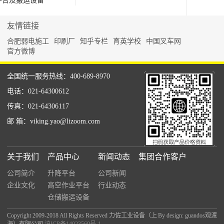
台及搬运设备
友情链接
合肥弱电施工
印刷厂
知乎专栏
育英学校
中国叉车网
官方微博
全国统一服务热线：400-689-8970
电话：021-64300612
传真：021-64306117
邮 箱：viking.yao@lizoom.com
关于我们
产品中心
新闻动态
集团合作客户
公司简介
升降平台
公司新闻
企业文化
高空作业平台
行业动态
仓储搬运设备
Copyright 2009-2018 All Rights Reserved 力佐工业设备（上
By design: guandos观渡
海）有限公司
沪ICP备14023569号-1