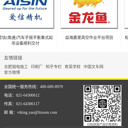
信(南通)汽车手摇平衡重式起
益海嘉里高空作业平台项目
松
吊设备顺利交付
友情链接
合肥弱电施工
印刷厂
知乎专栏
育英学校
中国叉车网
官方微博
全国统一服务热线：400-689-8970
电话：021-64300612
传真：021-64306117
邮 箱：viking.yao@lizoom.com