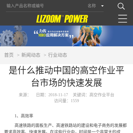
名称
首页
新闻动态
行业动态
是什么推动中国的高空作业平
台市场的快速发展
来源：
日期：2018-11-17
关键词：高空作业平台
访问量：1559
1
、
高效率
高速铁路的面板生产、高速铁路站的建设和电子商务的发展都
要求高效率、快速发展。在这些行业中，时间是一个非常大的成