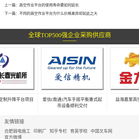
上一篇：
高空作业平台的使用寿命要如何延长
下一篇：
不同的高空作业平台为什么价格差异却如此之大
全球TOP500强企业采购供应商
制升降平台项目
爱信(南通)汽车手摇平衡重式起
益海嘉里高空
吊设备顺利交付
友情链接
合肥弱电施工
印刷厂
知乎专栏
育英学校
中国叉车网
官方微博