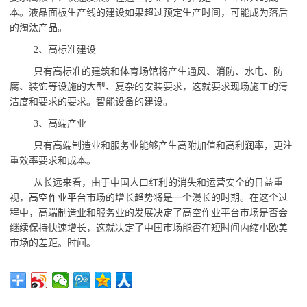
本。液晶面板生产线的建设如果超过预定生产时间，可能成为落后
的淘汰产品。
2、高标准建设
只有高标准的建筑和体育场馆将产生通风、消防、水电、防
腐、装饰等设施的大型、复杂的安装要求，这就要求现场施工的清
洁度和要求的要求。智能设备的建设。
3、高端产业
只有高端制造业和服务业能够产生高附加值和高利润率，更注
重效率要求和成本。
从长远来看，由于中国人口红利的消失和运营安全的日益重
视，
高空作业平台
市场的增长趋势将是一个漫长的时期。在这个过
程中，高端制造业和服务业的发展决定了高空作业平台市场是否会
继续保持快速增长，这就决定了中国市场能否在短时间内缩小欧美
市场的差距。时间。