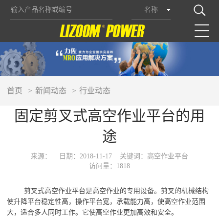
名称
首页
新闻动态
行业动态
固定剪叉式高空作业平台的用
途
来源：
日期：2018-11-17
关键词：高空作业平台
访问量：1818
剪
叉
式高空作业平台是高空作业的专用设备。
剪
叉的机械结构
使升降平台稳定性高，操作平台宽，承载能力高，使高空作业范围
大，适合多人同时工作。它使高空作业更加高效和安全。