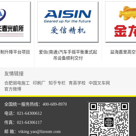
升降平台项目
爱信(南通)汽车手摇平衡重式起
益海嘉里高空作
吊设备顺利交付
友情链接
合肥弱电施工
印刷厂
知乎专栏
育英学校
中国叉车网
官方微博
全国统一服务热线：400-689-8970
电话：021-64300612
传真：021-64306117
邮 箱：viking.yao@lizoom.com