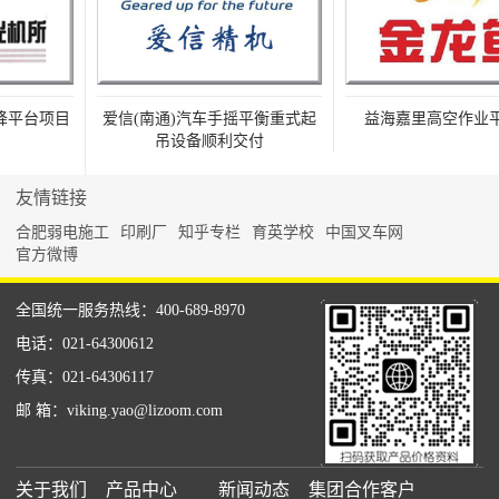
平台项目
爱信(南通)汽车手摇平衡重式起
益海嘉里高空作业平
吊设备顺利交付
友情链接
合肥弱电施工
印刷厂
知乎专栏
育英学校
中国叉车网
官方微博
全国统一服务热线：400-689-8970
电话：021-64300612
传真：021-64306117
邮 箱：viking.yao@lizoom.com
关于我们
产品中心
新闻动态
集团合作客户