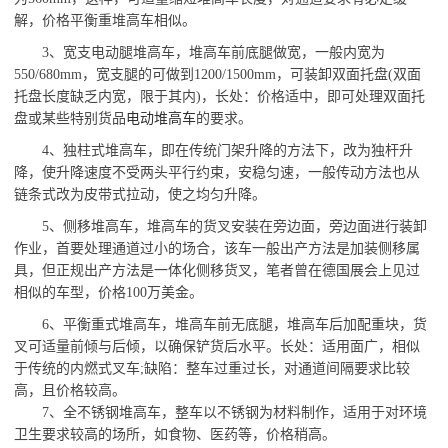
解，价格平衡重堆高车相似。
3、宽支电动腿堆高车，堆高车前底腿做宽，一般内宽为
550/680mm，宽支腿的可做到1200/1500mm，可装卸双面托盘(双面
托盘长度缺乏内宽，限于其内)，长处：价格适中，即可处理双面托
盘或某些特别货品
电动堆高车
的要求。
4、独柱式堆高车，即在传统门架升降的方法下，改为独杆升
降，使升降速度不受两头平行约束，安稳匀速，一般传动方法也从
链条式改为皮带式拉动，使之均匀升降。
5、侧移堆高车，堆高车的货叉安装在旁边面，旁边面进行装卸
作业，首要处理通道过小的场合，该车一般出产方法是加装侧移属
具，但正规出产方法是一体化侧移货叉，笔者曾在德国展会上见过
相似的车型，价格100万美金。
6、平衡重式堆高车，堆高车前无底腿，堆高车后加配重块，货
叉可适量前倾与后倾，以确保铲货后水平。长处：适用面广，相似
于传统的内燃式叉车;缺陷：整车过重过长，对通道间隔要求比较
高，且价格较高。
7、全不锈钢堆高车，整车以不锈钢为材料制作，适用于对环境
卫生要求较高的场所，如食物、医药等，价格稍高。