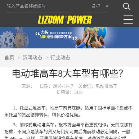
名称
首页
新闻动态
行业动态
电动堆高车8大车型有哪些？
来源：
日期：2018-11-17
关键词：电动堆高车
访问量：1438
1、托盘式堆高车，堆高车前有底腿，适用于国标单面托盘或不
用托盘的货品装卸转运，特色价格优廉。
2、前移式
电动堆高车
，根本方面与平衡重式相似，无前底腿有
配重，不同点是该车的货叉与门架可向后向前移动必定间隔，一般
为
560mm，这样，可适量缩短堆高车长度，对通道要求有必定缓