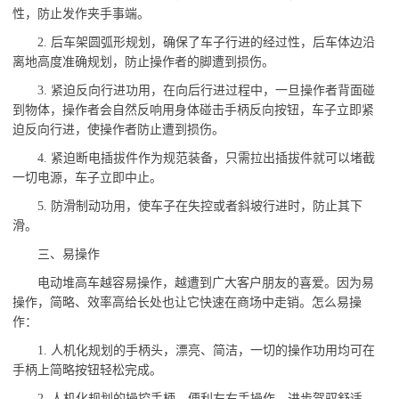
性，防止发作夹手事端。
2. 后车架圆弧形规划，确保了车子行进的经过性，后车体边沿
离地高度准确规划，防止操作者的脚遭到损伤。
3. 紧迫反向行进功用，在向后行进过程中，一旦操作者背面碰
到物体，操作者会自然反响用身体碰击手柄反向按钮，车子立即紧
迫反向行进，使操作者防止遭到损伤。
4. 紧迫断电插拔件作为规范装备，只需拉出插拔件就可以堵截
一切电源，车子立即中止。
5. 防滑制动功用，使车子在失控或者斜坡行进时，防止其下
滑。
三、易操作
电动堆高车越容易操作，越遭到广大客户朋友的喜爱。因为易
操作，简略、效率高给长处也让它快速在商场中走销。怎么易操
作：
1. 人机化规划的手柄头，漂亮、简洁，一切的操作功用均可在
手柄上简略按钮轻松完成。
2. 人机化规划的操控手柄，便利左右手操作，进步驾驭舒适