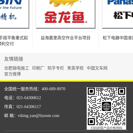
摇平衡重式起
益海嘉里高空作业平台项目
松下电器中国液压
利交付
友情链接
合肥弱电施工
印刷厂
知乎专栏
育英学校
中国叉车网
官方微博
全国统一服务热线：400-689-8970
电话：021-64300612
传真：021-64306117
邮 箱：viking.yao@lizoom.com