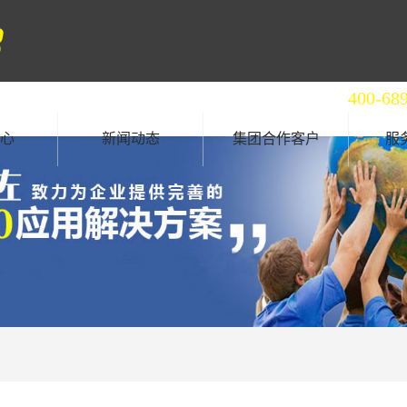
全国统一服务热线
400-68
心
新闻动态
集团合作客户
服