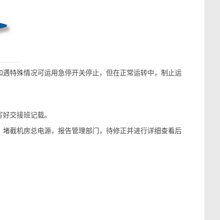
中如遇特殊情况可运用急停开关停止，但在正常运转中，制止运
写好交接班记载。
用，堵截机房总电源，报告管理部门，待修正并进行详细查看后