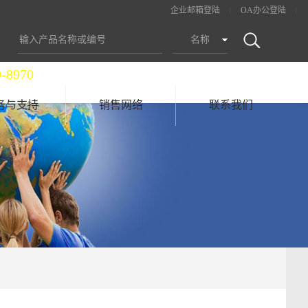
企业邮箱登陆
OA办公登陆
名称
9-8970
务与支持
销售网络
联系我们