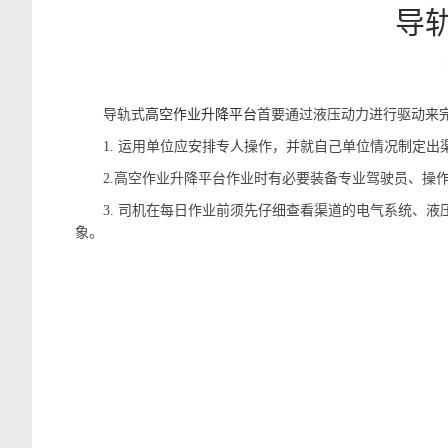
导
导轨式
高空作业升降平台
首要通过液压动力进行驱动来
1. 运用单位应安排专人操作，并就自己单位情况制定
2.高空作业升降平台作业时有必要装备专业驾驶员、操
3. 司机在每日作业前须先仔细查看渠道的电气系统、
象。