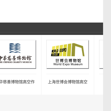
善博物馆高空作
上海世博会博物馆高空
新松
及堆高设备项目
作业升降平台及搬运设