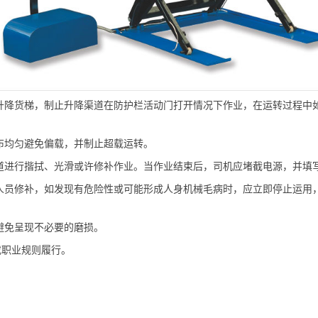
动升降货梯，制止升降渠道在防护栏活动门打开情况下作业，在运转过程
分布均匀避免偏载，并制止超载运转。
渠道进行揩拭、光滑或许修补作业。当作业结束后，司机应堵截电源，并填
修人员修补，如发现有危险性或可能形成人身机械毛病时，应立即停止运
，避免呈现不必要的磨损。
或职业规则履行。