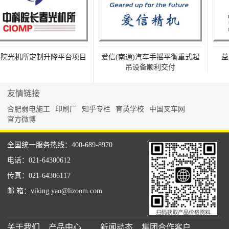
院光机所定制升降平台项目
爱信(南通)汽车手摇平衡重式起
益
吊设备顺利交付
友情链接
合肥弱电施工
印刷厂
知乎专栏
育英学校
中国叉车网
官方微博
全国统一服务热线：400-689-8970
电话：021-64300612
传真：021-64306117
邮 箱：viking.yao@lizoom.com
关于我们
产品中心
新闻动态
集团合作客户