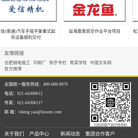
信(南通)汽车手摇平衡重式起
益海嘉里高空作业平台项目
松下
吊设备顺利交付
友情链接
合肥弱电施工
印刷厂
知乎专栏
育英学校
中国叉车网
官方微博
全国统一服务热线：400-689-8970
电话：021-64300612
传真：021-64306117
邮 箱：viking.yao@lizoom.com
关于我们
产品中心
新闻动态
集团合作客户