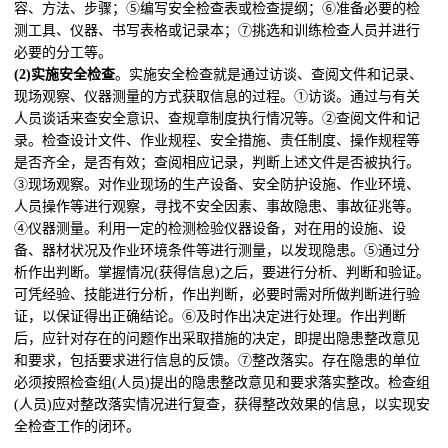
容、方法、步骤；⑤编写安全检查表或检查提纲；⑥准备必要的检
测工具、仪器、书写表格或记录本；⑦挑选和训练检查人员并进行
必要的分工等。
(2)实施安全检查
。实施安全检查就是通过访谈、查阅文件和记录、
现场观察、仪器测量的方式获取信息的过程。①访谈。通过与有关
人员谈话来查安全意识、查规章制度执行情况等。②查阅文件和记
录。检查设计文件、作业规程、安全措施、责任制度、操作规程等
是否齐全，是否有效；查阅相应记录，判断上述文件是否被执行。
③现场观察。对作业现场的生产设备、安全防护设施、作业环境、
人员操作等进行观察，寻找不安全因素、事故隐患、事故征兆等。
④仪器测量。利用一定的检测检验仪器设备，对在用的设施、设
备、器材状况及作业环境条件等进行测量，以发现隐患。⑤通过分
析作出判断。掌握情况(获得信息)之后，要进行分析、判断和验证。
可凭经验、技能进行分析，作出判断，必要时需对所做判断进行验
证，以保证得出正确结论。⑥及时作出决定进行处理。作出判断
后，应针对存在的问题作出采取措施的决定，即提出隐患整改意见
和要求，包括要求进行信息的反馈。⑦整改落实。存在隐患的单位
必须按照检查组(人员)提出的隐患整改意见和要求落实整改。检查组
(人员)应对整改落实情况进行复查，获得整改效果的信息，以实现安
全检查工作的闭环。